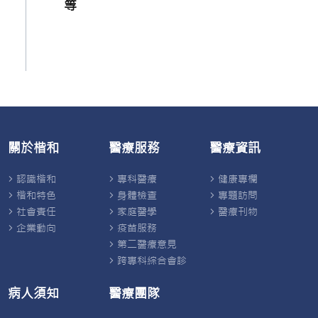
等
關於楷和
醫療服務
醫療資訊
認識楷和
專科醫療
健康專欄
楷和特色
身體檢查
專題訪問
社會責任
家庭醫學
醫療刊物
企業動向
疫苗服務
第二醫療意見
跨專科綜合會診
病人須知
醫療團隊