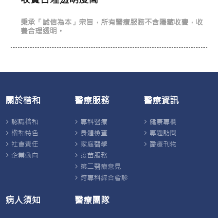
秉承「誠信為本」宗旨，所有醫療服務不含隱藏收費，收
費合理透明。
關於楷和
醫療服務
醫療資訊
認識楷和
專科醫療
健康專欄
楷和特色
身體檢查
專題訪問
社會責任
家庭醫學
醫療刊物
企業動向
疫苗服務
第二醫療意見
跨專科綜合會診
病人須知
醫療團隊