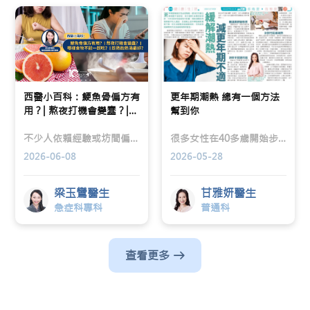
西醫小百科：鯁魚骨偏方有
更年期潮熱 總有一個方法
用？| 熬夜打機會變蠢？|
幫到你
哪樣食物不能一起吃？| 趁
熱飲熱湯最好？
不少人依賴經驗或坊間偏方處理健康問題，但這些方法未必正確，甚至可能影響身體健康。楷和醫療急症科專科梁玉鸞醫生於ViuTV「我想身體健康」節目中從臨床角度出發，拆解三大常見健康議題：鯁魚骨處理方法、睡眠不足的影響、食物相剋與藥物相互作用、飲湯最佳時機，幫助大眾建立正確健康管理觀念。
很多女性在40多歲開始步入更年期，出現各種症狀，例如突然覺得胸口湧上一陣熱、面紅、夜晚汗濕被鋪睡不好、日間難以集中。楷和醫療普通科甘雅妍醫生解釋為何雌激素波動會令體溫調節過於敏感，出現潮熱與盜汗，以及醫生如何區分是更年期徵狀，還是甲狀腺問題、隱性感染或藥物副作用。
2026-06-08
2026-05-28
梁玉鸞醫生
甘雅妍醫生
急症科專科
普通科
查看更多