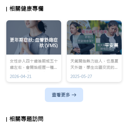
相關健康專欄
更年期症狀: 血管舒縮症
狀 (VMS)
平安藥
女性步入四十歲後期或五十
天氣開始熱力迫人，也是夏
歲左右，會開始經歷一種極
天外遊、學生出國交流的旺
度困擾的「半夜驚魂」：原
季。孩子外出遊玩，父母的
2026-04-21
2025-05-27
本睡得正好，突然間一陣熱
憂慮總會少不免，光是想想
浪由胸口湧上面部，伴隨心
就像有無數意外可以發生。
跳加速、面紅潮紅，隨後全
查看更多
身大汗淋漓 。這種感覺結
束後，往往會感到莫名的疲
倦，甚至因寒意而顫抖 。
相關專題訪問