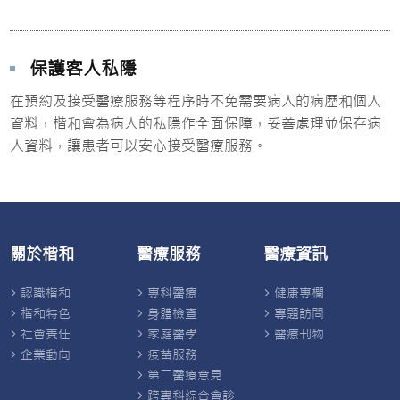
保護客人私隱
在預約及接受醫療服務等程序時不免需要病人的病歷和個人
資料，楷和會為病人的私隱作全面保障，妥善處理並保存病
人資料，讓患者可以安心接受醫療服務。
關於楷和
醫療服務
醫療資訊
認識楷和
專科醫療
健康專欄
楷和特色
身體檢查
專題訪問
社會責任
家庭醫學
醫療刊物
企業動向
疫苗服務
第二醫療意見
跨專科綜合會診