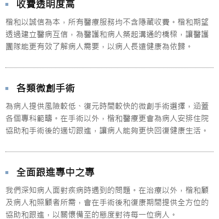
收費透明度高
楷和以誠信為本，所有醫療服務均不含隱藏收費。楷和期望
透過建立醫病互信，為醫護和病人築起溝通的橋樑，讓醫護
團隊能更有效了解病人需要，以病人長遠健康為依歸。
各類微創手術
為病人提供風險較低、復元時間較快的微創手術選擇，涵蓋
各個專科範疇。在手術以外，楷和醫療更會為病人安排住院
協助和手術後的適切跟進，讓病人能夠更快回復健康生活。
全面跟進專中之專
我們深知病人面對疾病時遇到的問題。在治療以外，楷和顧
及病人和照顧者所需，會在手術後和復康期間提供全方位的
協助和跟進，以關懷備至的態度對待每一位病人。