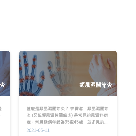
炎
類風濕關節炎
是
甚麼是類風濕關節炎？ 在香港，類風濕關節
身
炎 (又稱類風濕性關節炎) 是常見的風濕科病
關
症，常見發病年齡為35至45歲，並多見於女
是
性。衛生署的數據顯示 (1)，類風濕關節炎在
2021-05-11
尾
香港的患病率為0.35%。