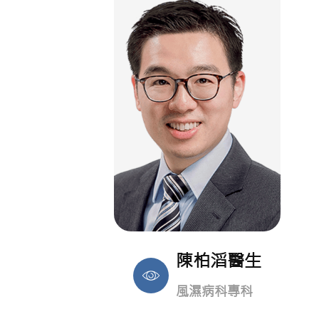
陳柏滔醫生
風濕病科專科