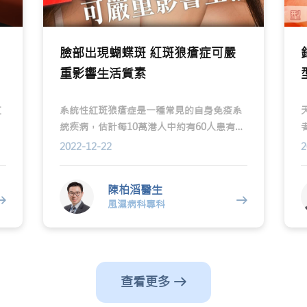
臉部出現蝴蝶斑 紅斑狼瘡症可嚴
重影響生活質素
紅
系統性紅斑狼瘡症是一種常見的自身免疫系
統疾病，估計每10萬港人中約有60人患有此
竭
症，患者大多為15至30歲之女性，男女患者
2022-12-22
2
的比例為1比9。紅斑狼瘡症的發病原因是因
為自身的免疫急統失調所致，不正常地產生
陳柏滔醫生
過多抗體，並對自身的細胞作出攻擊。
風濕病科專科
查看更多