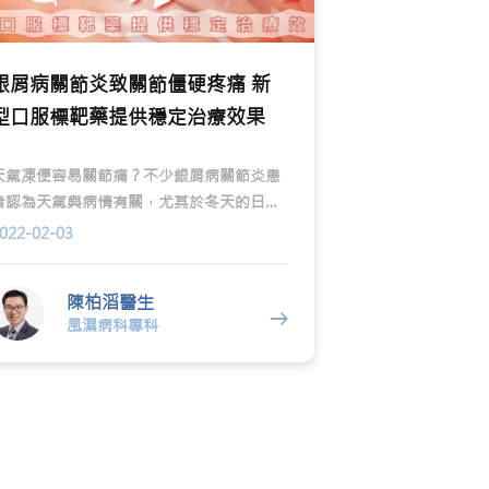
銀屑病關節炎致關節僵硬疼痛 新
型口服標靶藥提供穩定治療效果
天氣凍便容易關節痛？不少銀屑病關節炎患
者認為天氣與病情有關，尤其於冬天的日子
晨僵情況更嚴重。到底風濕病是否與天氣有
022-02-03
關？市面上愈來愈多針對銀屑病關節炎的藥
物，各治療方法成效如何？
陳柏滔醫生
風濕病科專科