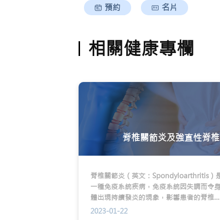
預約
名片
相關健康專欄
脊椎關節炎及強直性脊椎
脊椎關節炎（英文：Spondyloarthritis）
一種免疫系統疾病，免疫系統因失調而令
體出現持續發炎的現象，影響患者的脊椎
節、骶髂關節及周圍關節。其中骶髂關節
2023-01-22
病發初期首先受影響的位置，位於盆骨及