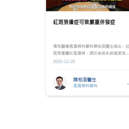
紅斑狼瘡症可致嚴重併發症
楷和醫療風濕病科專科陳柏滔醫生指出，
斑狼瘡屬於風濕病，源於免疫系統過度活
躍，產生異常抗體攻擊器官，導致器官衰
2025-11-20
和各種併發症。
陳柏滔醫生
風濕病科專科