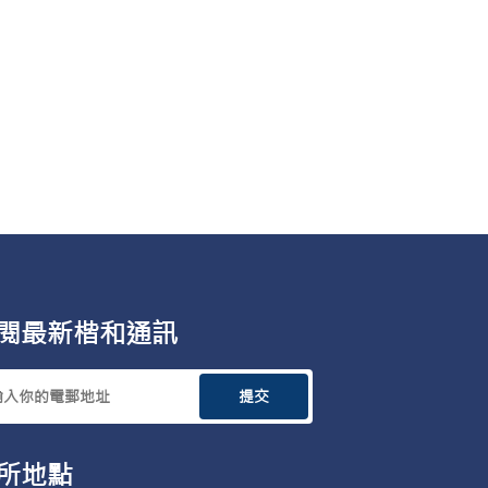
閱最新楷和通訊
提交
所地點