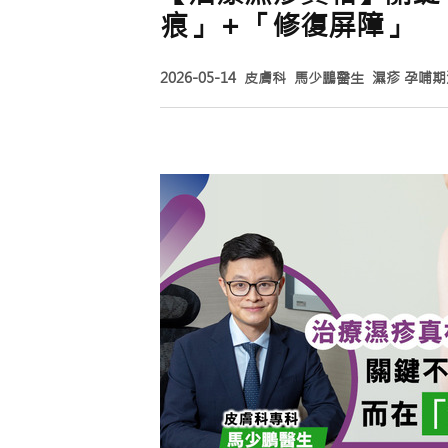
痕」＋「修復屏障」
2026-05-14
皮膚科
馬少鵬醫生
濕疹
孕哺期