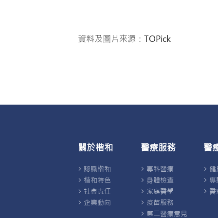
資料及圖片來源：
TOPick
關於楷和
醫療服務
醫
認識楷和
專科醫療
健
楷和特色
身體檢查
專
社會責任
家庭醫學
醫
企業動向
疫苗服務
第二醫療意見