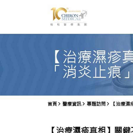
【治療濕疹
「消炎止痕
首頁
醫療資訊
專題訪問
【治療濕疹真相】關鍵