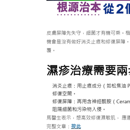
皮膚屏障先失守，細菌才有機可乘。
機會是沒有做好消炎止痕和修復屏障
覆。
濕疹治療需要兩
消炎止痕：用止痕成分（如松焦油
P
修復空間。
修復屏障：再用含神經酼胺（
Cera
阻隔細菌和污染物入侵。
馬醫生表示，想高效修復濕敏肌， 應
完整文章：
按此