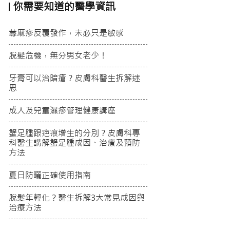
你需要知道的醫學資訊
蕁麻疹反覆發作，未必只是敏感
脫髮危機，無分男女老少！
牙膏可以治暗瘡？皮膚科醫生拆解迷
思
成人及兒童濕疹管理健康講座
蟹足腫跟疤痕增生的分別？皮膚科專
科醫生講解蟹足腫成因、治療及預防
方法
夏日防曬正確使用指南
脫髮年輕化？醫生拆解3大常見成因與
治療方法