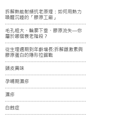
拆解熱能射頻抗老原理：如何用熱力
喚醒沉睡的「膠原工廠」
毛孔粗大、輪廓下垂、膠原流失—你
屬於哪個衰老階段？
從生理週期到年齡增長:拆解雌激素與
膠原蛋白的隱形拉鋸戰
頭皮異味
孕哺期濕疹
濕疹
白蝕症