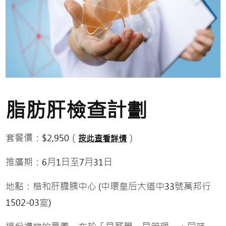
脂肪肝檢查計劃
套餐價：
（
）
$2,950
按此查看詳情
推廣期：
月
日至
月
日
6
1
7
31
地點：楷和肝膽胰中心
中環皇后大道中
號萬邦行
(
33
室
1502-03
)