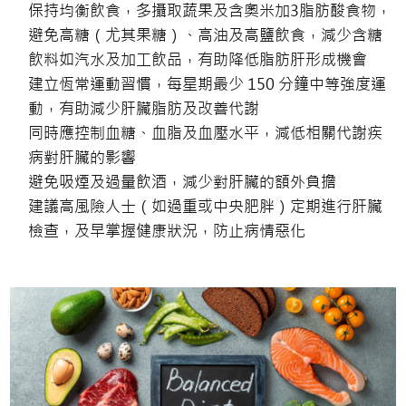
保持均衡飲食，多攝取蔬果及含奧米加
3
脂肪酸食物，
避免高糖（尤其果糖）、高油及高鹽飲食，減少含糖
飲料如汽水及加工飲品，有助降低脂肪肝形成機會
建立恆常運動習慣，每星期最少
150
分鐘中等強度運
動，有助減少肝臟脂肪及改善代謝
同時應控制血糖、血脂及血壓水平，減低相關代謝疾
病對肝臟的影響
避免吸煙及過量飲酒，減少對肝臟的額外負擔
建議高風險人士（如過重或中央肥胖）定期進行肝臟
檢查，及早掌握健康狀況，防止病情惡化