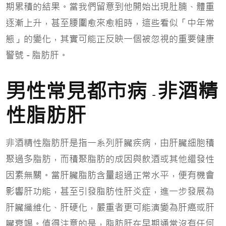
期累積的結果。當我們留意到他開始出現肚腩、體重
逐漸上升，甚至腰圍愈來愈粗時，這些看似「中年常
態」的變化，其實可能正反映一個被忽視的重要健康
警號
脂肪肝。
-
男性常見都市病
非酒精
-
性脂肪肝
非酒精性脂肪肝是指一系列肝臟疾病，由肝臟細胞積
聚過多脂肪，而積聚脂肪的成因與飲酒或其他繼發性
因素無關。當肝臟脂肪含量超過正常水平，便有機會
影響肝功能，甚至引發脂肪性肝炎症，進一步發展為
肝臟纖維化、肝硬化，嚴重者更可能演變為肝癌或肝
臟衰竭。值得注意的是，脂肪肝在早期通常沒有任何