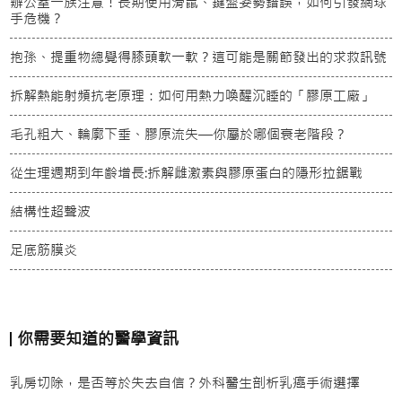
辦公室一族注意！長期使用滑鼠、鍵盤姿勢錯誤，如何引發網球
手危機？
抱孫、提重物總覺得膝頭軟一軟？這可能是關節發出的求救訊號
拆解熱能射頻抗老原理：如何用熱力喚醒沉睡的「膠原工廠」
毛孔粗大、輪廓下垂、膠原流失—你屬於哪個衰老階段？
從生理週期到年齡增長:拆解雌激素與膠原蛋白的隱形拉鋸戰
結構性超聲波
足底筋膜炎
你需要知道的醫學資訊
乳房切除，是否等於失去自信？外科醫生剖析乳癌手術選擇