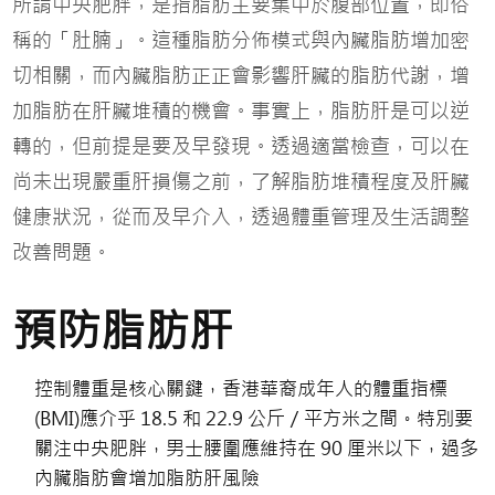
所謂中央肥胖，是指脂肪主要集中於腹部位置，即俗
稱的「肚腩」。這種脂肪分佈模式與內臟脂肪增加密
切相關，而內臟脂肪正正會影響肝臟的脂肪代謝，增
加脂肪在肝臟堆積的機會。事實上，脂肪肝是可以逆
轉的，但前提是要及早發現。透過適當檢查，可以在
尚未出現嚴重肝損傷之前，了解脂肪堆積程度及肝臟
健康狀況，從而及早介入，透過體重管理及生活調整
改善問題。
預防脂肪肝
控制體重是核心關鍵，香港華裔成年人的體重指標
(BMI)
應介乎
18.5
和
22.9
公斤／平方米之間。特別要
關注中央肥胖，男士腰圍應維持在
90
厘米以下，過多
內臟脂肪會增加脂肪肝風險