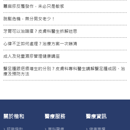
蕁麻疹反覆發作，未必只是敏感
脫髮危機，無分男女老少！
牙膏可以治暗瘡？皮膚科醫生拆解迷思
心律不正如何處理？治療方案一次睇清
成人及兒童濕疹管理健康講座
蟹足腫跟疤痕增生的分別？皮膚科專科醫生講解蟹足腫成因、治
療及預防方法
關於楷和
醫療服務
醫療資訊
認識楷和
專科醫療
健康專欄