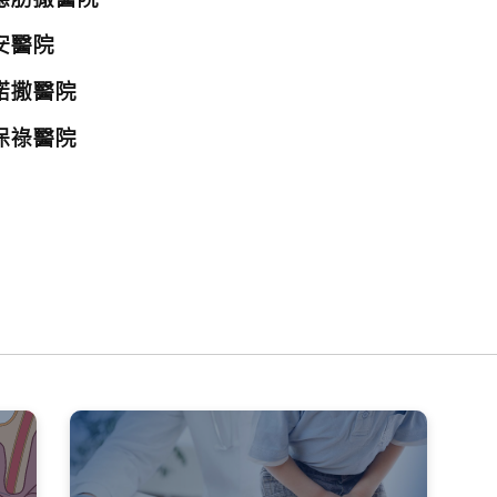
安醫院
諾撒醫院
保祿醫院