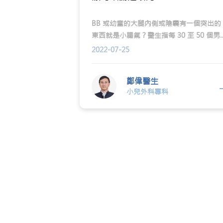
BB 或幼童的大腿內側或陰囊有一個突出的
東西就是小腸氣？醫生指每 30 至 50 個男
中就有一個會患上小腸氣，而且並不會自
2022-07-25
痊癒，延誤治療更有機會致命？家長一定
多加留意，這次就請來了兒科專科醫生鄭
鄭偉醫生
醫生跟我們解答關於小腸氣的各種問題！
小兒外科專科