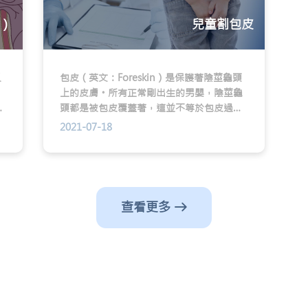
）
兒童割包皮
又
包皮（英文：Foreskin）是保護著陰莖龜頭
上的皮膚。所有正常剛出生的男嬰，陰莖龜
童
頭都是被包皮覆蓋著，這並不等於包皮過
患
長。相反如出生時龜頭暴露出來，有可能是
2021-07-18
尿道下裂的體徵。
查看更多