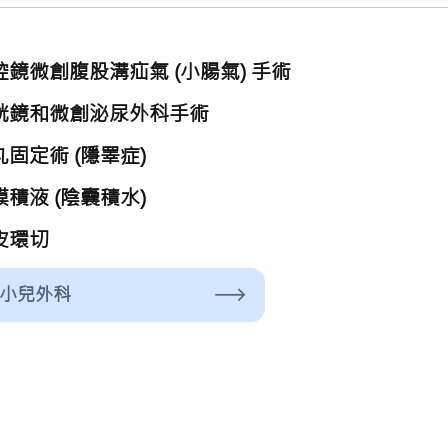
腔鏡微創腹股溝疝氣 (小腸氣) 手術
胱鏡和微創泌尿外科手術
丸固定術 (隱睪症)
膜積液 (陰囊積水)
皮環切
小兒外科