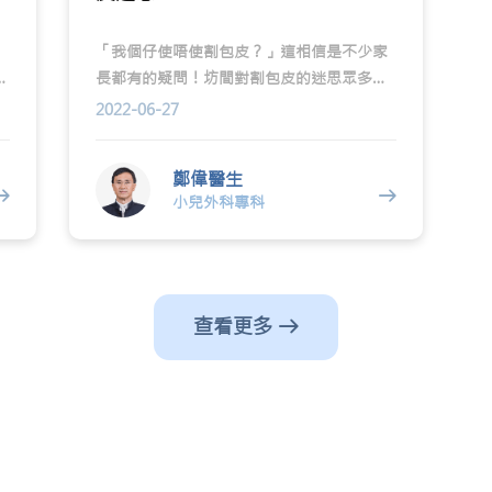
「我個仔使唔使割包皮？」這相信是不少家
童
長都有的疑問！坊間對割包皮的迷思眾多！
行
究竟在甚麼情況下要割包皮？割包皮的最佳
2022-06-27
要
時機又是何時？這次請來了兒科專科醫生鄭
偉
偉醫生解答大家的各種疑惑！
鄭偉醫生
小兒外科專科
查看更多