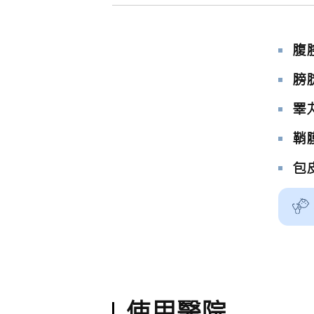
腹
膀
睪
鞘
包
使用醫院