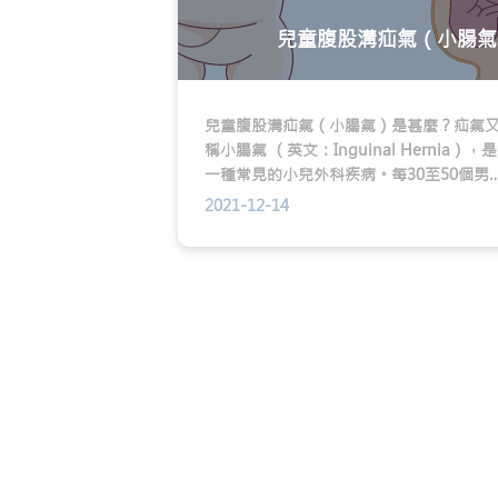
兒童腹股溝疝氣（小腸氣
兒童腹股溝疝氣（小腸氣）是甚麼？疝氣
稱小腸氣 （英文：Inguinal Hernia），是
一種常見的小兒外科疾病。每30至50個男
中就有一個會患上小腸氣，女童亦有機會
2021-12-14
上，比率約為6：1（男：女）。