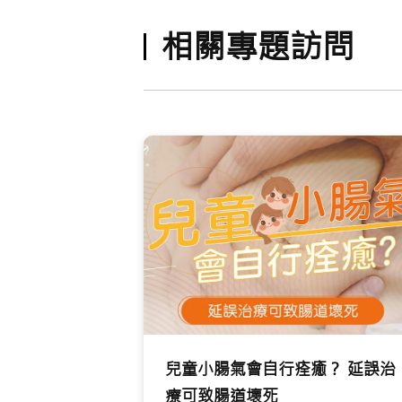
相關專題訪問
兒童小腸氣會自行痊癒？ 延誤治
療可致腸道壞死