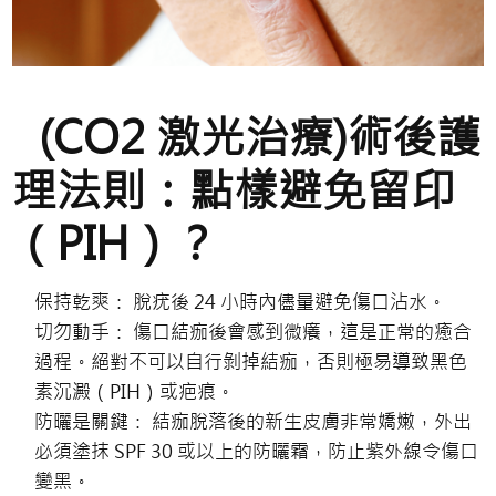
(CO2 激光治療)術後護
理法則：點樣避免留印
（PIH）？
保持乾爽： 脫疣後 24 小時內儘量避免傷口沾水。
切勿動手： 傷口結痂後會感到微癢，這是正常的癒合
過程。絕對不可以自行剝掉結痂，否則極易導致黑色
素沉澱（PIH）或疤痕。
防曬是關鍵： 結痂脫落後的新生皮膚非常嬌嫩，外出
必須塗抹 SPF 30 或以上的防曬霜，防止紫外線令傷口
變黑。