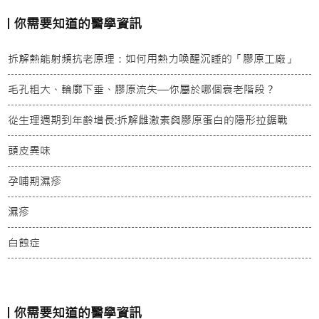
你需要知道的醫學資訊
拆解熱能射頻抗老原理：如何用熱力喚醒沉睡的「膠原工廠」
毛孔粗大、輪廓下垂、膠原流失—你屬於哪個衰老階段？
從生理週期到年齡增長:拆解雌激素與膠原蛋白的隱形拉鋸戰
頭皮異味
孕哺期濕疹
濕疹
白蝕症
你需要知道的醫學資訊