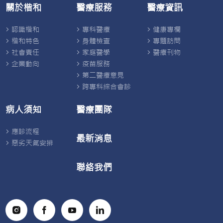
關於楷和
醫療服務
醫療資訊
認識楷和
專科醫療
健康專欄
楷和特色
身體檢查
專題訪問
社會責任
家庭醫學
醫療刊物
企業動向
疫苗服務
第二醫療意見
跨專科綜合會診
病人須知
醫療團隊
應診流程
最新消息
惡劣天氣安排
聯絡我們