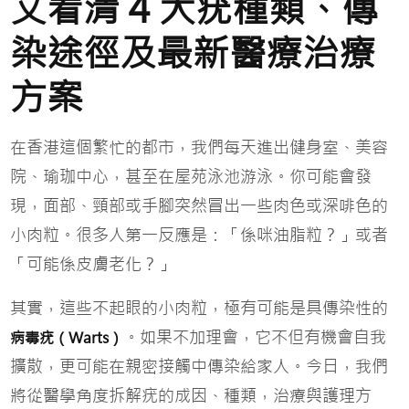
文看清 4 大疣種類、傳
染途徑及最新醫療治療
方案
在香港這個繁忙的都市，我們每天進出健身室、美容
院、瑜珈中心，甚至在屋苑泳池游泳。你可能會發
現，面部、頸部或手腳突然冒出一些肉色或深啡色的
小肉粒。很多人第一反應是：「係咪油脂粒？」或者
「可能係皮膚老化？」
其實，這些不起眼的小肉粒，極有可能是具傳染性的
。如果不加理會，它不但有機會自我
病毒疣（Warts）
擴散，更可能在親密接觸中傳染給家人。今日，我們
將從醫學角度拆解疣的成因、種類，治療與護理方