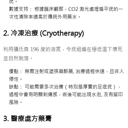
疣。
數據支持： 根據臨床觀察，CO2 激光處理扁平疣的一
次性清除率遠高於傳統外用藥水。
2. 冷凍治療 (Cryotherapy)
利用攝氏負 196 度的液氮，令疣組織在極低溫下壞死
並自然脫落。
優點： 無需注射或塗搽麻醉藥, 治療過程快速，且非入
侵性。
缺點： 可能需要多次治療（特別是厚實的足底疣），
過程中會有明顯刺痛感，術後可能出現水泡, 及有留印
風險。
3. 醫療處方藥膏