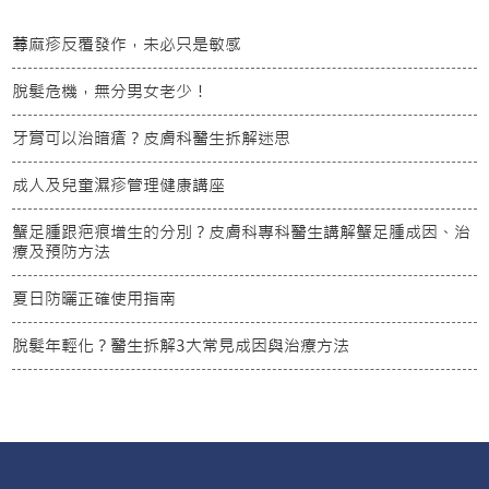
蕁麻疹反覆發作，未必只是敏感
脫髮危機，無分男女老少！
牙膏可以治暗瘡？皮膚科醫生拆解迷思
成人及兒童濕疹管理健康講座
蟹足腫跟疤痕增生的分別？皮膚科專科醫生講解蟹足腫成因、治
療及預防方法
夏日防曬正確使用指南
脫髮年輕化？醫生拆解3大常見成因與治療方法