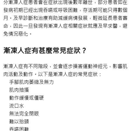
分漸凍人症患者會在症狀出現後數年離世，部分患者如在
發病初期已經出現吞嚥或呼吸困難，存活期可能只得數個
月。及早診斷和治療有助減緩病情發展，輕微延長患者壽
命，因此一旦發現有漸凍人症相關症狀就應及早求醫，避
免情況惡化。
漸凍人症有甚麼常見症狀？
漸凍人症有不同階段，並會逐步損害運動神經元，影響肌
肉活動及動作。以下是漸凍人症的常見症狀：
手腳肌肉萎縮及無力
肌肉抽搐
動作緩慢或僵硬
流口水
無法完全閉眼
難以抬頭
吞嚥困難