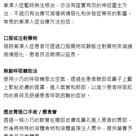
漸凍人症暫時無法根治，亦沒有證實有效的神經重生方
法，不過仍有治療可減慢病情惡化和併發症帶來的影響。
常見的漸凍人症治療方法包括：
口服或注射藥物
現時漸凍人症患者可透過口服藥物或靜脈注射藥物來減緩
病情惡化，患者存活期得以延長。
無創呼吸輔助法
使用小巧的呼吸機泵出空氣，透過在患者臉部或鼻子上戴
上緊貼皮膚的面罩，進入氣管和肺部，以減少患者呼吸肌
肉的負荷及舒緩患者呼吸困難的症狀。
透皮胃造口手術／餵食管
透過一條小巧的軟管在腹部皮膚或鼻孔進入患者的胃部，
然後將特殊的液體食物和液體直接注入胃中，提供營養予