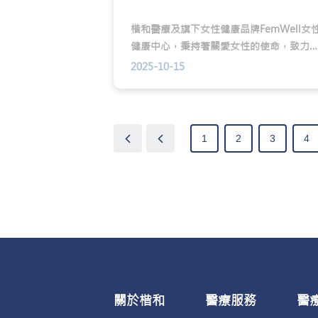
楷和醫療及旗下女性健康品牌FemWell女
健康中心，秉持著關愛女性的使命，致力
提供全方位的醫療支持。我們深信，健康
2025-10-15
每位女性的權利。乳癌為香港婦女頭號癌
症，如果能在未形成癌腫瘤前透過影像檢
預早得知，能夠獲得及早的治療。當我們
愛自我健康的時候，可以改變一個女性的
1
2
3
4
康未來。因此推出「乳妳同健1:1慈善計
劃」，誠邀大家共同關注自身與她人的健
康。
關於楷和
醫療服務
醫