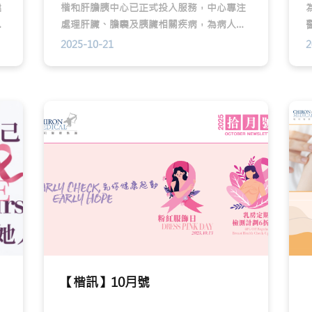
健
楷和肝膽胰中心已正式投入服務，中心專注
準
處理肝臟、膽囊及胰臟相關疾病，為病人提
醫
供更針對性的專科診斷與治療。
2025-10-21
2
康
【楷訊】10月號