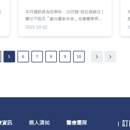
性
本月通訊將為您帶來：10月號-粉紅服飾日 |
於
聲沙不啞忍「藍光雷射手術」治療聲帶疾病
是
高效低入侵 | 乳房定期檢測計劃6折
2025-10-02
2
查
關
健
5
6
7
8
9
10
訂
療資訊
病人須知
醫療團隊