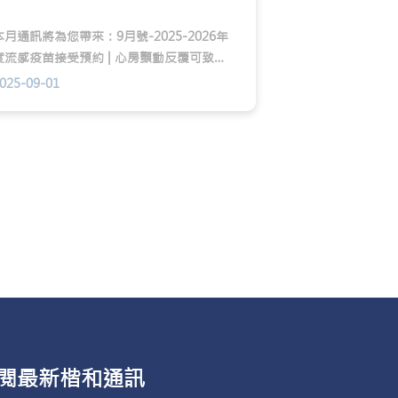
本月通訊將為您帶來：9月號-2025-2026年
度流感疫苗接受預約 | 心房顫動反覆可致嚴
重併發症「脈衝場消融術」為患者帶來生機
025-09-01
| 李瑞光醫生加入楷和醫療 | 點心研習班員工
活動
閱最新楷和通訊