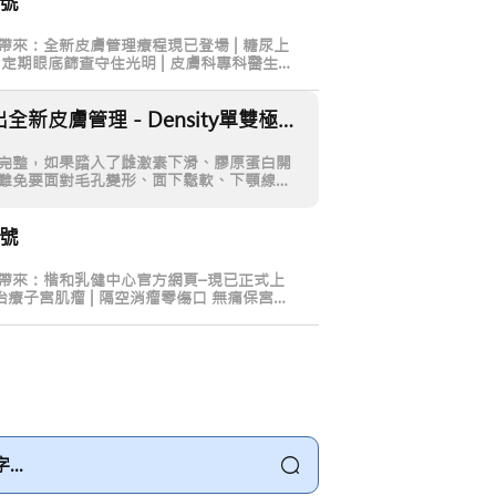
月號
帶來：全新皮膚管理療程現已登場 | 糖尿上
定期眼底篩查守住光明 | 皮膚科專科醫生拆
策 | 婦產科專科醫生分享更年期健康重點
楷和醫療推出全新皮膚管理 - Density單雙極同步射頻緊膚療程
完整，如果踏入了雌激素下滑、膠原蛋白開
難免要面對毛孔變形、面下鬆軟、下顎線模
月號
帶來：楷和乳健中心官方網頁–現已正式上
治療子宮肌瘤 | 隔空消瘤零傷口 無痛保宮新
ll 與女青攜手策動HPV講座 | 共推社區女性健