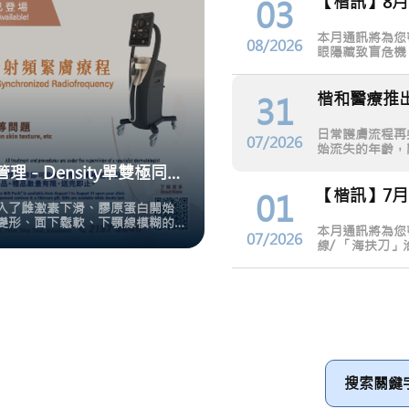
【楷訊】8
03
本月通訊將為您
08/2026
眼隱藏致盲危機 
解濕疹迷思與對
31
日常護膚流程再
07/2026
始流失的年齡，
糊的跡象。
楷和醫療推出全新皮膚管理 - Density單雙極同步射頻緊膚療程
【楷訊】7
01
入了雌激素下滑、膠原蛋白開始
變形、面下鬆軟、下顎線模糊的
本月通訊將為您
07/2026
線/ 「海扶刀」
選擇/ FemWe
康企劃