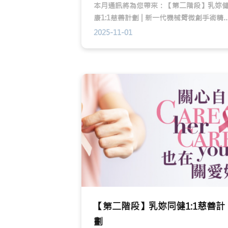
本月通訊將為您帶來：【第二階段】乳妳
康1:1慈善計劃 | 新一代機械臂微創手術精
處理前列腺癌, 遠離男人最痛 | 乳癌關注月-
2025-11-01
楷和醫療與不同企業界別共同推廣乳房健
【第二階段】乳妳同健1:1慈善計
劃