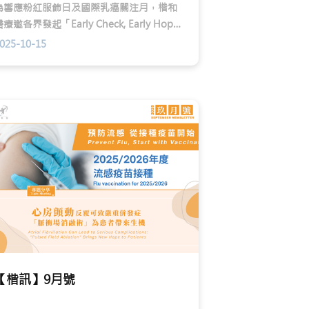
為響應粉紅服飾日及國際乳癌關注月，楷和
療邀各界發起「Early Check, Early Hope
乳你健康起動」，自10月起推出一連串的乳
025-10-15
癌關注活動及期間限定乳房定期檢測計劃優
惠，提升女性對乳癌的認識和實踐健康生
活。
【楷訊】9月號