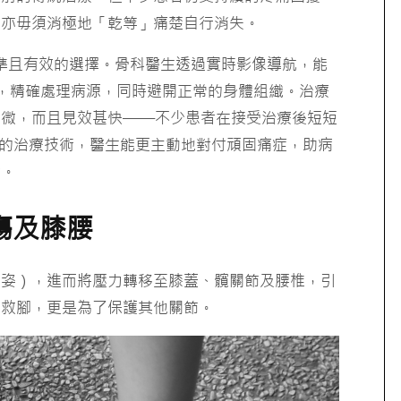
你亦毋須消極地「乾等」痛楚自行消失。
準且有效的選擇。骨科醫生透過實時影像導航，能
，精確處理病源，同時避開正常的身體組織。治療
極微，而且見效甚快——不少患者在接受治療後短短
的治療技術，醫生能更主動地對付頑固痛症，助病
素。
傷及膝腰
步姿），進而將壓力轉移至膝蓋、髖關節及腰椎，引
了救腳，更是為了保護其他關節。