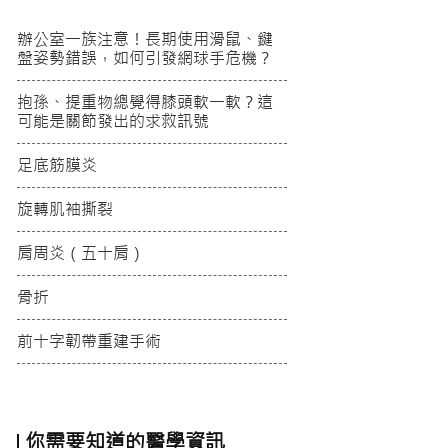
辦公室一族注意！長期使用滑鼠、鍵
盤姿勢錯誤，如何引發網球手危機？
抱孫、提重物總覺得膝頭軟一軟？這
可能是關節發出的求救訊號
足底筋膜炎
旋轉肌袖撕裂
肩周炎（五十肩）
骨折
前十字韌帶重建手術
你需要知道的醫學資訊