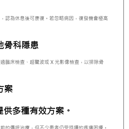
生，認為休息後可康復。若忽略病因，復發機會極高
：
其他骨科隱患
過臨床檢查、超聲波或 X 光影像檢查，以排除骨
方案
提供多種有效方案。
目前的傳統治療，但不少患者仍受持續的疼痛困擾。