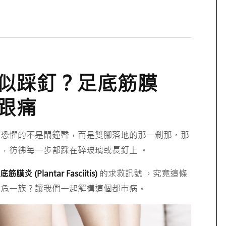
似踩釘？足底筋膜
跟痛
最恐懼的不是鬧鐘聲，而是雙腳落地的那一剎那。那
，彷彿每一步都踩在碎玻璃或長釘上 。
的求救訊號 。究竟這條
底筋膜炎 (Plantar Fasciitis)
高危一族？讓我們一起解構這個都市病。