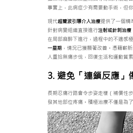
事實上，此病症少有需要動手術，但
現代
提供了一個精
超聲波引導介入治療
針對病變組織直接進行
注射或針刺治療
在局部麻醉下進行，過程中的不適感
，情況已獲顯著改善。憑藉嶄新
一星期
人重拾無痛步伐，回復生活和運動質
3. 避免「連鎖反應」
長期忍痛行路會令步姿走樣（補償性
發其他部位疼痛。積極治療不僅是為