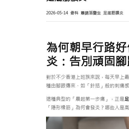
2026-05-14
骨科
蕭錦滔醫生
足底筋膜炎
為何朝早行路好
炎：告別頑固腳
對於不少香港上班族來說，每天早上
種由腳跟傳來、如「針拮」般的刺痛感
這種典型的「晨起第一步痛」，正是
足
「隱形橡筋」為何會發炎？哪些人是