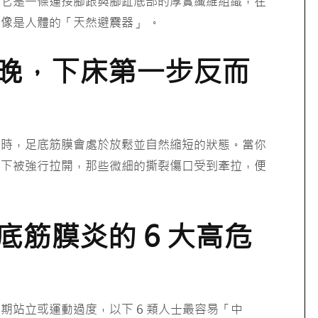
。它是一條連接腳跟與腳趾底部的厚實纖維組織，在
像是人體的「天然避震器」 。
晚，下床第一步反而
覺時，足底筋膜會處於放鬆並自然縮短的狀態。當你
況下被強行拉開，那些微細的撕裂傷口受到牽拉，便
筋膜炎的 6 大高危
期站立或運動過度，以下 6 類人士最容易「中