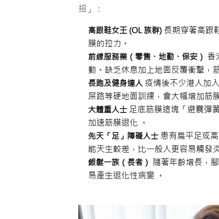
招」：
長期穿著高跟
高跟鞋女王 (OL 族群)
膜的拉力。
香
前線服務業（零售、地勤、保安）
動。缺乏休息加上地面反覆衝擊，筋
疫情後不少港人加入
長跑及健身達人
屎路等硬地面訓練，會大幅增加筋膜
足底筋膜這塊「避震彈
大體重人士
加速筋膜退化 。
患有扁平足或高
先天「足」障礙人士
能天生較差，比一般人更容易觸發炎
隨著年齡增長，腳
銀髮一族（長者）
易產生退化性病變 。